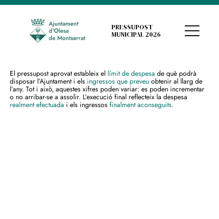
PRESSUPOST
MUNICIPAL 2026
El pressupost aprovat estableix el
límit de despesa
de què podrà
disposar l’Ajuntament i els
ingressos que preveu
obtenir al llarg de
l’any. Tot i això, aquestes xifres poden variar: es poden incrementar
o no arribar-se a assolir. L’execució final reflecteix la despesa
realment efectuada
i els ingressos
finalment aconseguits
.