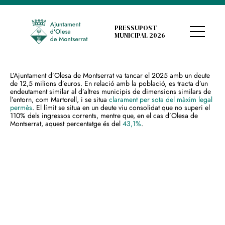
PRESSUPOST
MUNICIPAL 2026
L’Ajuntament d’Olesa de Montserrat va tancar el 2025 amb un deute
de 12,5 milions d’euros. En relació amb la població, es tracta d’un
endeutament similar al d’altres municipis de dimensions similars de
l’entorn, com Martorell, i se situa
clarament per sota del màxim legal
permès
. El límit se situa en un deute viu consolidat que no superi el
110% dels ingressos corrents, mentre que, en el cas d’Olesa de
Montserrat, aquest percentatge és del
43,1%
.